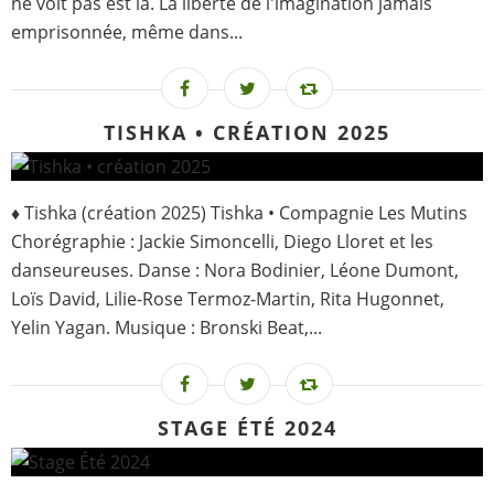
ne voit pas est là. La liberté de l'imagination jamais
emprisonnée, même dans...
TISHKA • CRÉATION 2025
♦ Tishka (création 2025) Tishka • Compagnie Les Mutins
Chorégraphie : Jackie Simoncelli, Diego Lloret et les
danseureuses. Danse : Nora Bodinier, Léone Dumont,
Loïs David, Lilie-Rose Termoz-Martin, Rita Hugonnet,
Yelin Yagan. Musique : Bronski Beat,...
STAGE ÉTÉ 2024