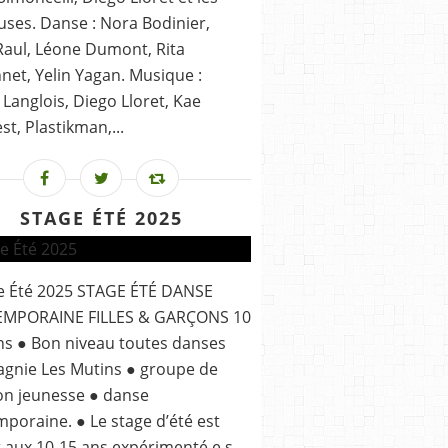
ses. Danse : Nora Bodinier,
aul, Léone Dumont, Rita
et, Yelin Yagan. Musique :
Langlois, Diego Lloret, Kae
t, Plastikman,...
STAGE ÉTÉ 2025
ge Été 2025 STAGE ÉTÉ DANSE
MPORAINE FILLES & GARÇONS 10
ns ● Bon niveau toutes danses
gnie Les Mutins ● groupe de
ion jeunesse ● danse
poraine. ● Le stage d’été est
 aux 10-15 ans expérimenté.e.s