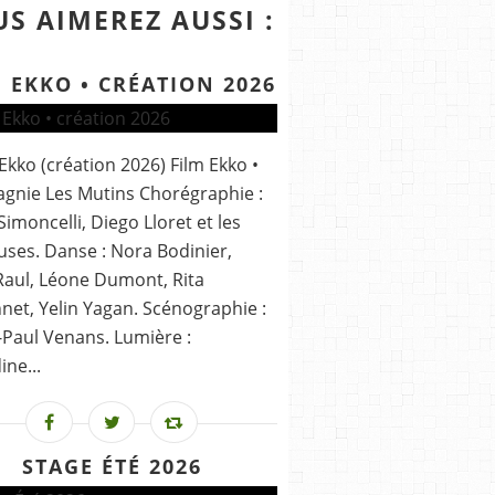
S AIMEREZ AUSSI :
 EKKO • CRÉATION 2026
 Ekko (création 2026) Film Ekko •
gnie Les Mutins Chorégraphie :
 Simoncelli, Diego Lloret et les
ses. Danse : Nora Bodinier,
aul, Léone Dumont, Rita
et, Yelin Yagan. Scénographie :
Paul Venans. Lumière :
ine...
STAGE ÉTÉ 2026