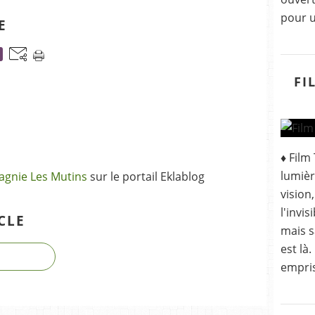
pour u
E
FI
♦ Film
lumièr
gnie Les Mutins
sur le portail Eklablog
vision,
l'invi
CLE
mais s
est là
empri