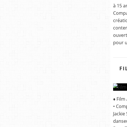
à 15 a
Compa
créat
contem
ouvert
pour u
FI
♦ Film
• Comp
Jackie
danseu