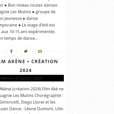
ns ● Bon niveau toutes danses
gnie Les Mutins ● groupe de
ion jeunesse ● danse
poraine ● Le stage d’été est
 aux 10-15 ans expérimentés
n temps de danse...
LM AKÈNE • CRÉATION
2024
 Akène (création 2024) Film Akè ne
agnie Les Mutins Chorégraphie :
 Simoncelli, Diego Lloret et les
ses Danse : Léone Dumont, Lilie-