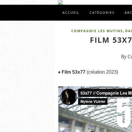
ACCUEIL
CATÉGORIES
AR
,
COMPAGNIE LES MUTINS
DA
FILM 53X7
By C
♦
Film 53x77
(création 2023)