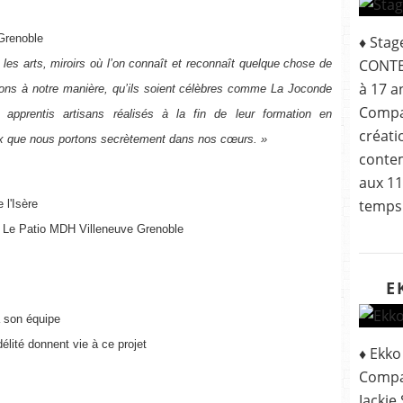
 Grenoble
♦ Sta
CONTE
es arts, miroirs où l’on connaît et reconnaît quelque chose de
à 17 a
ons à notre manière, qu’ils soient célèbres comme La Joconde
Compa
pprentis artisans réalisés à la fin de leur formation en
créat
 que nous portons secrètement dans nos cœurs. »
contem
aux 11
temps 
 l'Isère
, Le Patio MDH Villeneuve Grenoble
E
à son équipe
délité donnent vie à ce projet
♦ Ekko
Compag
Jackie