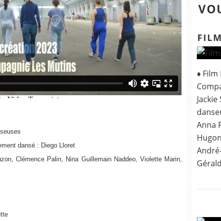
VOU
FILM
♦ Film
Compa
Jackie
danseu
Anna R
anseuses
Hugonn
ement dansé : Diego Lloret
André-
on, Clémence Palin, Nina Guillemain Naddeo, Violette Marin,
Gérald
tte