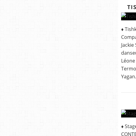
TI
♦ Tish
Compag
Jackie
danseu
Léone 
Termoz
Yagan.
♦ Sta
CONTE