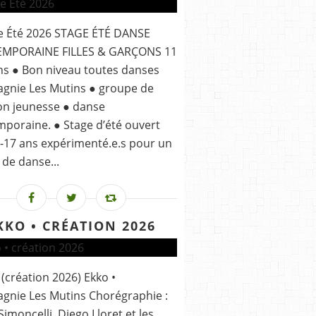
ge Été 2026 STAGE ÉTÉ DANSE
MPORAINE FILLES & GARÇONS 11
ns ● Bon niveau toutes danses
gnie Les Mutins ● groupe de
ion jeunesse ● danse
poraine. ● Stage d’été ouvert
-17 ans expérimenté.e.s pour un
de danse...
KKO • CRÉATION 2026
 (création 2026) Ekko •
nie Les Mutins Chorégraphie :
 Simoncelli, Diego Lloret et les