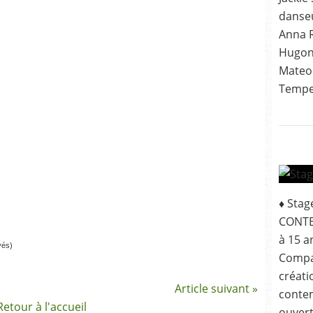
danseu
Anna R
Hugonn
Mateo 
Tempes
♦ Sta
CONTE
à 15 a
vés)
Compa
créat
Article suivant »
contem
Retour à l'accueil
ouvert