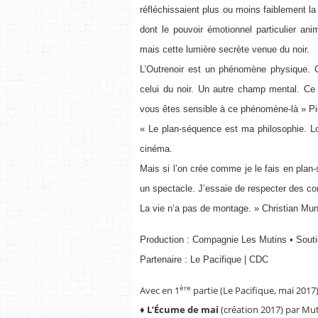
réfléchissaient plus ou moins faiblement la
dont le pouvoir émotionnel particulier ani
mais cette lumière secrète venue du noir.
L’Outrenoir est un phénomène physique. C
celui du noir. Un autre champ mental. Ce
vous êtes sensible à ce phénomène-là » 
« Le plan-séquence est ma philosophie. Lo
cinéma.
Mais si l’on crée comme je le fais en plan-
un spectacle. J’essaie de respecter des conti
La vie n’a pas de montage. » Christian Mu
Production : Compagnie Les Mutins • Soutie
Partenaire : Le Pacifique | CDC
ère
Avec en 1
partie (Le Pacifique, mai 2017)
♦
L’Écume de mai
(création 2017) par Mut