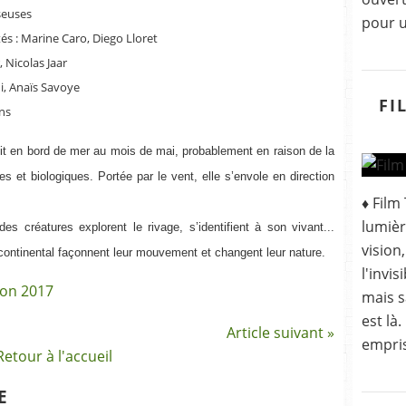
nseuses
pour u
és : Marine Caro, Diego Lloret
 Nicolas Jaar
, Anaïs Savoye
FI
ns
uit en bord de mer au mois de mai, probablement en raison de la
s et biologiques. Portée par le vent, elle s’envole en direction
♦ Film
lumièr
s créatures explorent le rivage, s’identifient à son vivant...
vision,
 continental façonnent leur mouvement et changent leur nature.
l'invi
mais s
est là
Article suivant »
empri
Retour à l'accueil
E