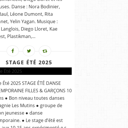
ses. Danse : Nora Bodinier,
aul, Léone Dumont, Rita
et, Yelin Yagan. Musique :
Langlois, Diego Lloret, Kae
t, Plastikman,...
STAGE ÉTÉ 2025
ge Été 2025 STAGE ÉTÉ DANSE
MPORAINE FILLES & GARÇONS 10
ns ● Bon niveau toutes danses
gnie Les Mutins ● groupe de
ion jeunesse ● danse
poraine. ● Le stage d’été est
 aux 10-15 ans expérimenté.e.s