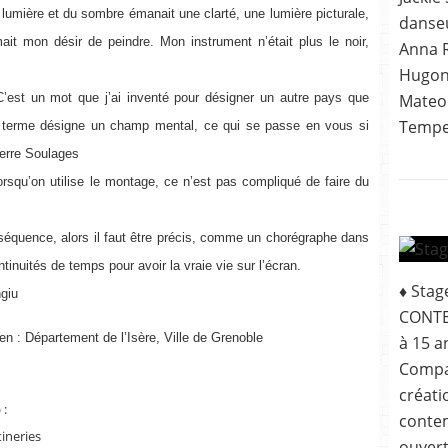
 lumière et du sombre émanait une clarté, une lumière picturale,
danseu
mait mon désir de peindre. Mon instrument n’était plus le noir,
Anna R
Hugonn
’est un mot que j’ai inventé pour désigner un autre pays que
Mateo 
Tempes
 terme désigne un champ mental, ce qui se passe en vous si
Pierre Soulages
rsqu’on utilise le montage, ce n’est pas compliqué de faire du
séquence, alors il faut être précis, comme un chorégraphe dans
nuités de temps pour avoir la vraie vie sur l’écran.
♦ Sta
ngiu
CONTE
n : Département de l’Isère, Ville de Grenoble
à 15 a
Compa
créat
 :
contem
ineries
ouvert