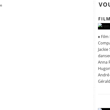
VOU
ns
FILM
♦ Film
Compa
Jackie
danseu
Anna R
Hugonn
André-
Gérald