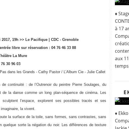
♦ Sta
CONTE
à 17 a
Compa
ai 2017, 19h >> Le Pacifique | CDC - Grenoble
créat
entrée libre sur réservation : 04 76 46 33 88
contem
Théâtre La Mure
aux 11
 76 30 96 03
temps 
Pas dans les Grands - Cathy Pastor / L’Album Cie - Julie Callet
on de continuité : de l’Outrenoir du peintre Pierre Soulages, du
E
t de la danse comme un long plan-séquence de cinéma. Les
 sculptent l’espace, explorent ses possibles tracés et ses
 imaginaire, la vivent.
♦ Ekko
 toute la surface de la toile, sans formes, sans contrastes, sans
Compag
 quelque sorte la négation du noir. Les différences de texture
Jackie