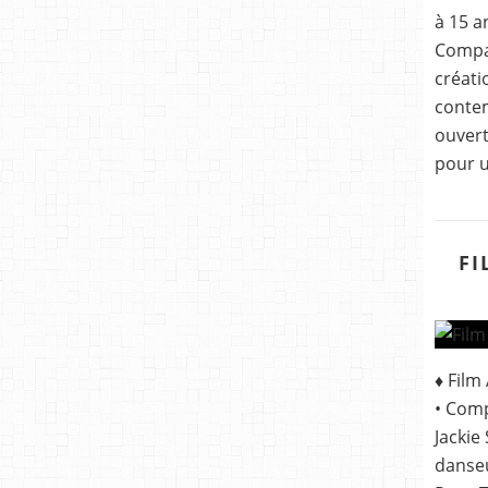
à 15 a
Compa
créat
contem
ouvert
pour u
FI
♦ Film
• Comp
Jackie
danseu