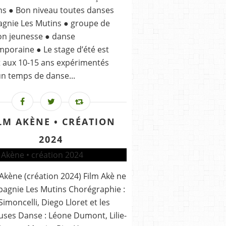
ns ● Bon niveau toutes danses
gnie Les Mutins ● groupe de
ion jeunesse ● danse
poraine ● Le stage d’été est
 aux 10-15 ans expérimentés
n temps de danse...
LM AKÈNE • CRÉATION
2024
 Akène (création 2024) Film Akè ne
agnie Les Mutins Chorégraphie :
 Simoncelli, Diego Lloret et les
ses Danse : Léone Dumont, Lilie-