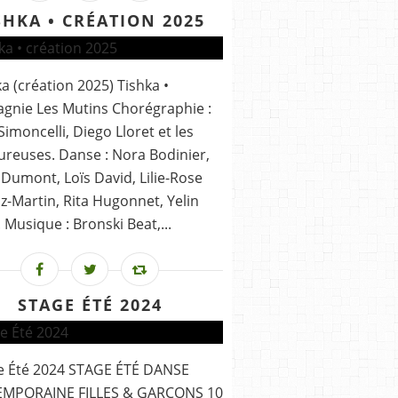
SHKA • CRÉATION 2025
ka (création 2025) Tishka •
nie Les Mutins Chorégraphie :
 Simoncelli, Diego Lloret et les
reuses. Danse : Nora Bodinier,
Dumont, Loïs David, Lilie-Rose
-Martin, Rita Hugonnet, Yelin
 Musique : Bronski Beat,...
STAGE ÉTÉ 2024
ge Été 2024 STAGE ÉTÉ DANSE
MPORAINE FILLES & GARÇONS 10