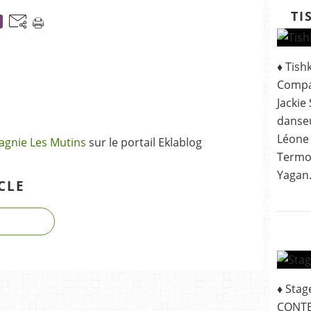
TI
♦ Tish
Compag
Jackie
danseu
Léone 
gnie Les Mutins
sur le portail Eklablog
Termoz
Yagan.
CLE
♦ Sta
CONTE