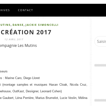
CHIVES
CONTACT
,
,
MUTINS
DANSE
JACKIE SIMONCELLI
 CRÉATION 2017
12 AVRIL 2017
ompagnie Les Mutins
nseurs
és : Marine Caro, Diego Lloret
lli (montage samples et musiques Haxan Cloak, Nicola Cruz,
inehouse, OutKast, Desiigner, Leonard Cohen)
 Gaubert, Léna Perrière, Marius Brumelot, Lucie Veslin, Mélina