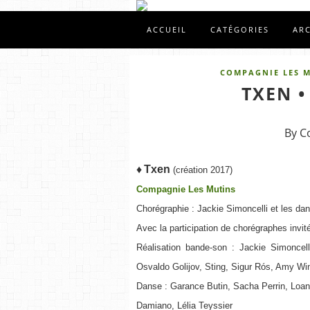
ACCUEIL
CATÉGORIES
AR
COMPAGNIE LES 
TXEN •
By C
♦
Txen
(création 2017)
Compagnie Les Mutins
Chorégraphie : Jackie Simoncelli et les da
Avec la participation de chorégraphes invit
Réalisation bande-son : Jackie Simonce
Osvaldo Golijov, Sting, Sigur Rós, Amy W
Danse : Garance Butin, Sacha Perrin, Loane
Damiano, Lélia Teyssier