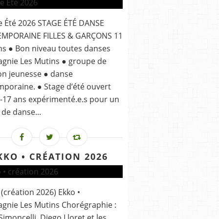
ge Été 2026 STAGE ÉTÉ DANSE
MPORAINE FILLES & GARÇONS 11
ns ● Bon niveau toutes danses
gnie Les Mutins ● groupe de
ion jeunesse ● danse
poraine. ● Stage d’été ouvert
-17 ans expérimenté.e.s pour un
de danse...
KKO • CRÉATION 2026
 (création 2026) Ekko •
nie Les Mutins Chorégraphie :
 Simoncelli, Diego Lloret et les