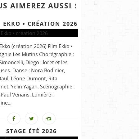
S AIMEREZ AUSSI :
 EKKO • CRÉATION 2026
 Ekko (création 2026) Film Ekko •
gnie Les Mutins Chorégraphie :
 Simoncelli, Diego Lloret et les
ses. Danse : Nora Bodinier,
aul, Léone Dumont, Rita
et, Yelin Yagan. Scénographie :
Paul Venans. Lumière :
ine...
STAGE ÉTÉ 2026